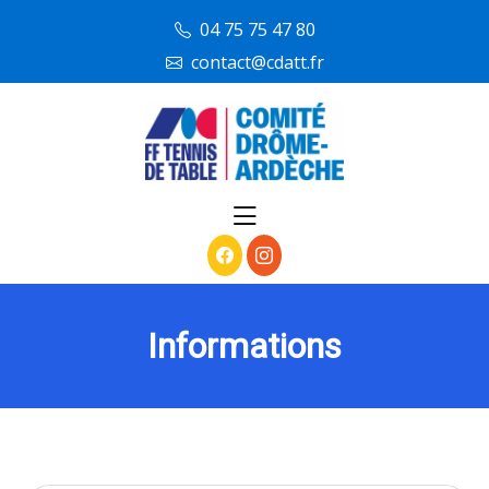
skip
04 75 75 47 80
to
contact@cdatt.fr
content
Informations