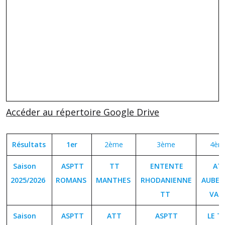
Accéder au répertoire Google Drive
Résultats
1er
2ème
3ème
4èm
Saison
ASPTT
TT
ENTENTE
AT
2025/2026
ROMANS
MANTHES
RHODANIENNE
AUBEN
TT
VAL
Saison
ASPTT
ATT
ASPTT
LE TE