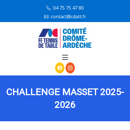
skip
04 75 75 47 80
to
contact@cdatt.fr
content
CHALLENGE MASSET 2025-
2026