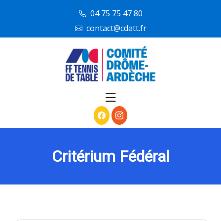
skip
04 75 75 47 80
to
contact@cdatt.fr
content
Critérium Fédéral