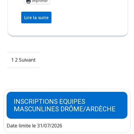
Imprimer
Lire la suite
Pagination
1
2
Suivant
des
publications
INSCRIPTIONS EQUIPES
MASCUNLINES DRÔME/ARDÈCHE
Date limite le 31/07/2026