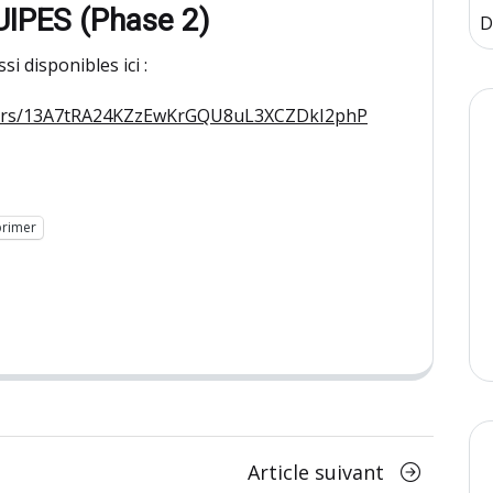
PES (Phase 2)
D
i disponibles ici :
folders/13A7tRA24KZzEwKrGQU8uL3XCZDkI2phP
rimer
Article
Article suivant