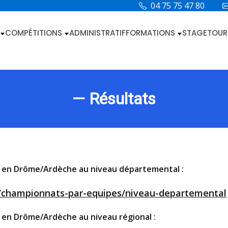
04 75 75 47 80
COMPÉTITIONS
ADMINISTRATIF
FORMATIONS
STAGE
TOUR
— Résultats
es en Drôme/Ardèche au niveau départemental :
n/championnats-par-equipes/niveau-departemental
s en Drôme/Ardèche au niveau régional :