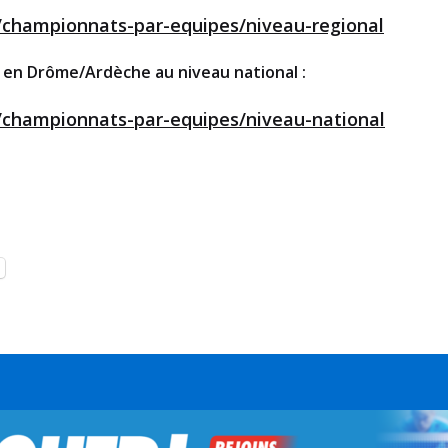
n/championnats-par-equipes/niveau-regional
s en Drôme/Ardèche au niveau national :
n/championnats-par-equipes/niveau-national