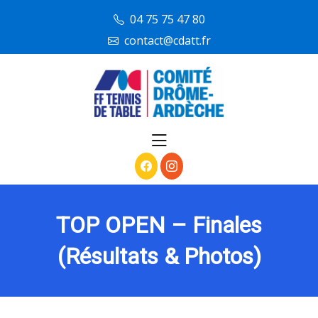
skip
04 75 75 47 80
to
contact@cdatt.fr
content
TOP OPEN – Finales
(Résultats & Photos)