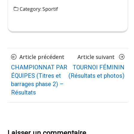
Category:
Sportif
Posts
Article
Article
Article précédent
Article suivant
précédent
suivan
navigation
CHAMPIONNAT PAR
TOURNOI FÉMININ
ÉQUIPES (Titres et
(Résultats et photos)
barrages phase 2) –
Résultats
Laisser un commentaire